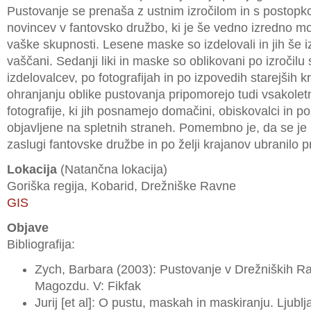
Pustovanje se prenaša z ustnim izročilom in s postop
novincev v fantovsko družbo, ki je še vedno izredno moč
vaške skupnosti. Lesene maske so izdelovali in jih še i
vaščani. Sedanji liki in maske so oblikovani po izročilu 
izdelovalcev, po fotografijah in po izpovedih starejših k
ohranjanju oblike pustovanja pripomorejo tudi vsakoletn
fotografije, ki jih posnamejo domačini, obiskovalci in po
objavljene na spletnih straneh. Pomembno je, da se je
zaslugi fantovske družbe in po želji krajanov ubranilo pr
Lokacija
(Natančna lokacija)
Goriška regija, Kobarid, Drežniške Ravne
GIS
Objave
Bibliografija:
Zych, Barbara (2003): Pustovanje v Drežniških R
Magozdu. V: Fikfak
Jurij [et al]: O pustu, maskah in maskiranju. Ljub