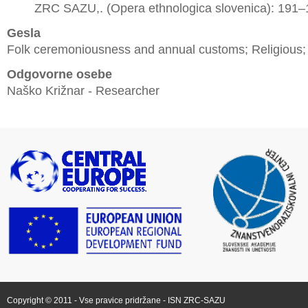
ZRC SAZU,. (Opera ethnologica slovenica): 191–
Gesla
Folk ceremoniousness and annual customs; Religious;
Odgovorne osebe
Naško Križnar - Researcher
Copyright © 2011 - Vse pravice pridržane -
ISN ZRC-SAZU