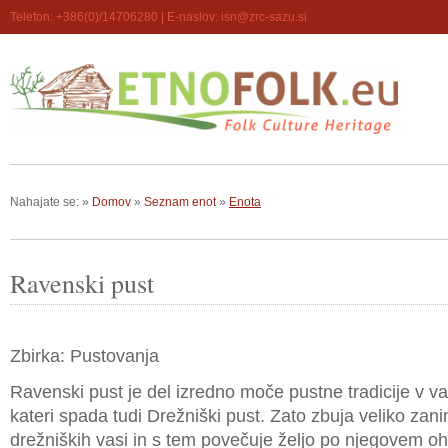
Telefon: +386(0)/14706280 | E-naslov: isn@zrc-sazu.si
Nahajate se:
»
Domov
»
Seznam enot
»
Enota
Ravenski pust
Zbirka: Pustovanja
Ravenski pust je del izredno moče pustne tradicije v 
kateri spada tudi Drežniški pust. Zato zbuja veliko zan
drežniških vasi in s tem povečuje željo po njegovem oh